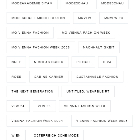
MODEAKADEMIE SITAM
MODESCHAU
MODESCHAU
MODESCHULE MICHELBEUERN
MQVFW
MQVFW.23
MQ VIENNA FASHION
MQ VIENNA FASHION WEEK
MQ VIENNA FASHION WEEK 2023
NACHHALTIGKEIT
NI-LY
NICOLAS DUDEK
PITOUR
RIVA
ROEE
SABINE KARNER
SUSTAINABLE FASHION
THE NEXT GENERATION
UNT!TLED. WEARBLE RT
VFW.24
VFW.25
VIENNA FASHION WEEK
VIENNA FASHION WEEK 2024
VIENNA FASHION WEEK 2025
WIEN
ÖSTERREICHISCHE MODE