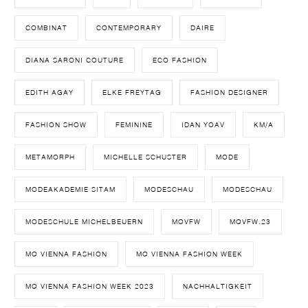
COMBINAT
CONTEMPORARY
DAIRE
DIANA SARONI COUTURE
ECO FASHION
EDITH AGAY
ELKE FREYTAG
FASHION DESIGNER
FASHION SHOW
FEMININE
IDAN YOAV
KM/A
METAMORPH
MICHELLE SCHUSTER
MODE
MODEAKADEMIE SITAM
MODESCHAU
MODESCHAU
MODESCHULE MICHELBEUERN
MQVFW
MQVFW.23
MQ VIENNA FASHION
MQ VIENNA FASHION WEEK
MQ VIENNA FASHION WEEK 2023
NACHHALTIGKEIT