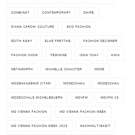
COMBINAT
CONTEMPORARY
DAIRE
DIANA SARONI COUTURE
ECO FASHION
EDITH AGAY
ELKE FREYTAG
FASHION DESIGNER
FASHION SHOW
FEMININE
IDAN YOAV
KM/A
METAMORPH
MICHELLE SCHUSTER
MODE
MODEAKADEMIE SITAM
MODESCHAU
MODESCHAU
MODESCHULE MICHELBEUERN
MQVFW
MQVFW.23
MQ VIENNA FASHION
MQ VIENNA FASHION WEEK
MQ VIENNA FASHION WEEK 2023
NACHHALTIGKEIT