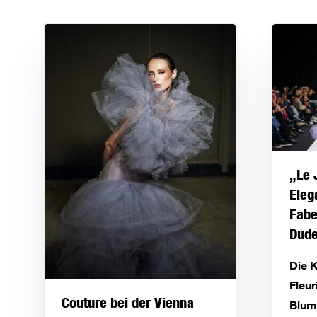
„Le 
Eleg
Fabe
Dud
Die K
Fleur
Couture bei der Vienna
Blum