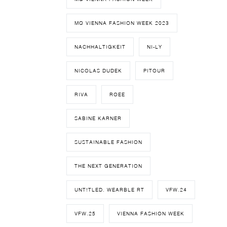
MQ VIENNA FASHION WEEK 2023
NACHHALTIGKEIT
NI-LY
NICOLAS DUDEK
PITOUR
RIVA
ROEE
SABINE KARNER
SUSTAINABLE FASHION
THE NEXT GENERATION
UNT!TLED. WEARBLE RT
VFW.24
VFW.25
VIENNA FASHION WEEK