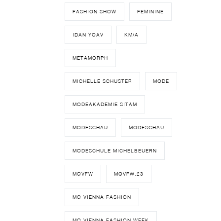
FASHION SHOW
FEMININE
IDAN YOAV
KM/A
METAMORPH
MICHELLE SCHUSTER
MODE
MODEAKADEMIE SITAM
MODESCHAU
MODESCHAU
MODESCHULE MICHELBEUERN
MQVFW
MQVFW.23
MQ VIENNA FASHION
MQ VIENNA FASHION WEEK