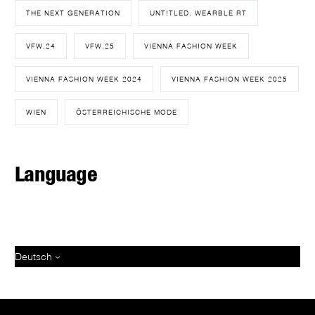
THE NEXT GENERATION
UNT!TLED. WEARBLE RT
VFW.24
VFW.25
VIENNA FASHION WEEK
VIENNA FASHION WEEK 2024
VIENNA FASHION WEEK 2025
WIEN
ÖSTERREICHISCHE MODE
Language
Deutsch