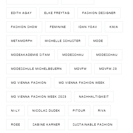
EDITH AGAY
ELKE FREYTAG
FASHION DESIGNER
FASHION SHOW
FEMININE
IDAN YOAV
KM/A
METAMORPH
MICHELLE SCHUSTER
MODE
MODEAKADEMIE SITAM
MODESCHAU
MODESCHAU
MODESCHULE MICHELBEUERN
MQVFW
MQVFW.23
MQ VIENNA FASHION
MQ VIENNA FASHION WEEK
MQ VIENNA FASHION WEEK 2023
NACHHALTIGKEIT
NI-LY
NICOLAS DUDEK
PITOUR
RIVA
ROEE
SABINE KARNER
SUSTAINABLE FASHION