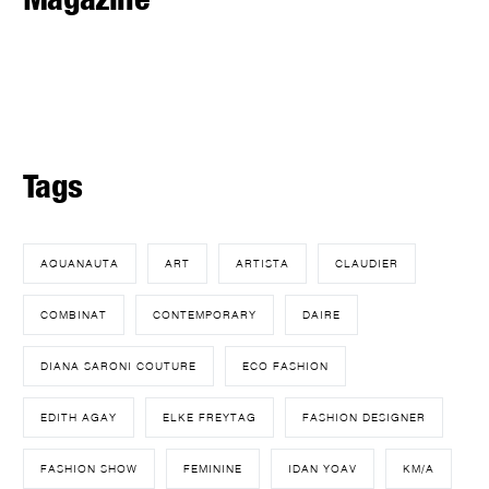
Tags
AQUANAUTA
ART
ARTISTA
CLAUDIER
COMBINAT
CONTEMPORARY
DAIRE
DIANA SARONI COUTURE
ECO FASHION
EDITH AGAY
ELKE FREYTAG
FASHION DESIGNER
FASHION SHOW
FEMININE
IDAN YOAV
KM/A