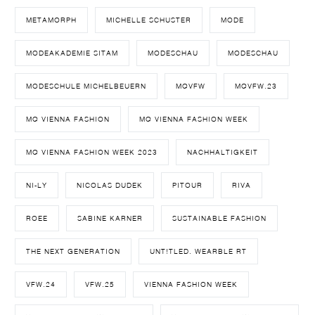
METAMORPH
MICHELLE SCHUSTER
MODE
MODEAKADEMIE SITAM
MODESCHAU
MODESCHAU
MODESCHULE MICHELBEUERN
MQVFW
MQVFW.23
MQ VIENNA FASHION
MQ VIENNA FASHION WEEK
MQ VIENNA FASHION WEEK 2023
NACHHALTIGKEIT
NI-LY
NICOLAS DUDEK
PITOUR
RIVA
ROEE
SABINE KARNER
SUSTAINABLE FASHION
THE NEXT GENERATION
UNT!TLED. WEARBLE RT
VFW.24
VFW.25
VIENNA FASHION WEEK