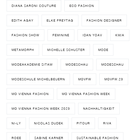
DIANA SARONI COUTURE
ECO FASHION
EDITH AGAY
ELKE FREYTAG
FASHION DESIGNER
FASHION SHOW
FEMININE
IDAN YOAV
KM/A
METAMORPH
MICHELLE SCHUSTER
MODE
MODEAKADEMIE SITAM
MODESCHAU
MODESCHAU
MODESCHULE MICHELBEUERN
MQVFW
MQVFW.23
MQ VIENNA FASHION
MQ VIENNA FASHION WEEK
MQ VIENNA FASHION WEEK 2023
NACHHALTIGKEIT
NI-LY
NICOLAS DUDEK
PITOUR
RIVA
ROEE
SABINE KARNER
SUSTAINABLE FASHION