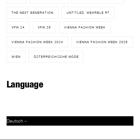
THE NEXT GENERATION
UNT!TLED. WEARBLE RT
VFW.24
VFW.25
VIENNA FASHION WEEK
VIENNA FASHION WEEK 2024
VIENNA FASHION WEEK 2025
WIEN
ÖSTERREICHISCHE MODE
Language
Deutsch