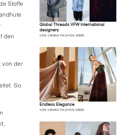
de Stoffe
randhüte
r
Global Threads VFW International
designers
uf den
VON VIENNA FASHION WEEK
t von der
itet. So
Endless Elegance
VON VIENNA FASHION WEEK
en
t,