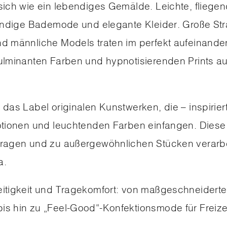
sich wie ein lebendiges Gemälde. Leichte, fliegen
trendige Bademode und elegante Kleider. Große St
d männliche Models traten im perfekt aufeinande
ulminanten Farben und hypnotisierenden Prints a
das Label originalen Kunstwerken, die – inspirier
motionen und leuchtenden Farben einfangen. Diese
tragen und zu außergewöhnlichen Stücken verarbe
a.
eitigkeit und Tragekomfort: von maßgeschneidert
s hin zu „Feel-Good“-Konfektionsmode für Freizei