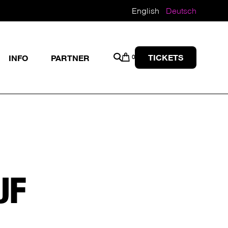
English
Deutsch
TICKETS
INFO
PARTNER
0
UF