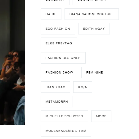
DAIRE
DIANA SARONI COUTURE
ECO FASHION
EDITH AGAY
ELKE FREYTAG
FASHION DESIGNER
FASHION SHOW
FEMININE
IDAN YOAV
KM/A
METAMORPH
MICHELLE SCHUSTER
MODE
MODEAKADEMIE SITAM