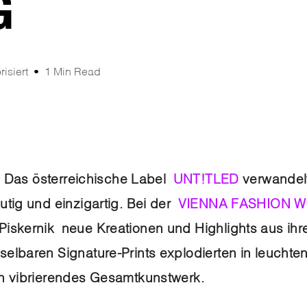
G
isiert
1 Min Read
e: Das österreichische Label
UNT!TLED
verwandel
tig und einzigartig. Bei der
VIENNA FASHION 
skernik neue Kreationen und Highlights aus ihrer
elbaren Signature-Prints explodierten in leuchte
n vibrierendes Gesamtkunstwerk.