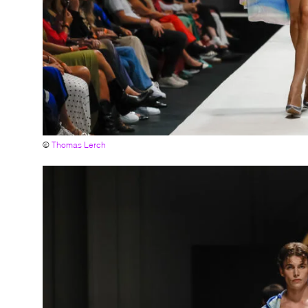
©
Thomas Lerch