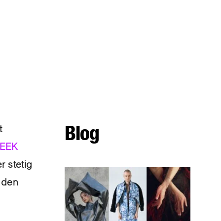
Blog
t
WEEK
 stetig
nden