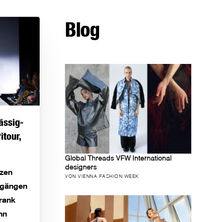
Blog
ässig-
itour,
Global Threads VFW International
designers
tzen
VON VIENNA FASHION WEEK
rgängen
frank
nn