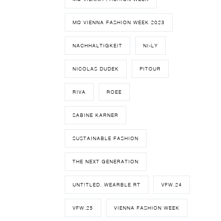
MQ VIENNA FASHION WEEK 2023
NACHHALTIGKEIT
NI-LY
NICOLAS DUDEK
PITOUR
RIVA
ROEE
SABINE KARNER
SUSTAINABLE FASHION
THE NEXT GENERATION
UNT!TLED. WEARBLE RT
VFW.24
VFW.25
VIENNA FASHION WEEK