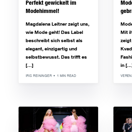
Perfekt gewickelt im
Mode
Modehimmel!
gebr
Magdalena Leitner zeigt uns,
Mode
wie Mode geht! Das Label
Mit i
beschreibt sich selbst als
zeigt
elegant, einzigartig und
Kvadr
selbstbewusst. Das trifft es
Fashi
[…]
in […
IRIS REININGER
1 MIN READ
VEREN