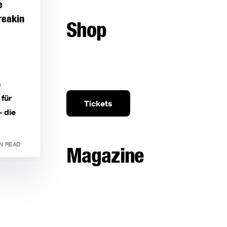
e
reakin
Shop
n
für
Tickets
– die
IN READ
Magazine