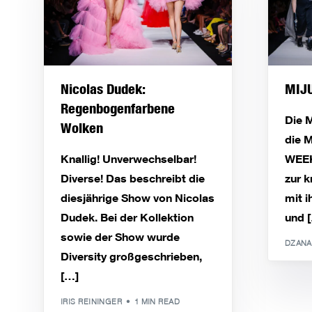
Nicolas Dudek:
MIJU
Regenbogenfarbene
Die 
Wolken
die 
Knallig! Unverwechselbar!
WEEK
Diverse! Das beschreibt die
zur k
diesjährige Show von Nicolas
mit i
Dudek. Bei der Kollektion
und 
sowie der Show wurde
DZANA
Diversity großgeschrieben,
[…]
IRIS REININGER
1 MIN READ