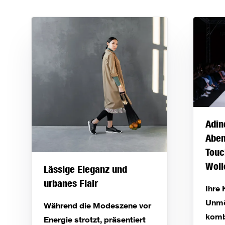
Adin
Abe
Touc
Woll
Lässige Eleganz und
urbanes Flair
Ihre
Unmö
Während die Modeszene vor
kombi
Energie strotzt, präsentiert