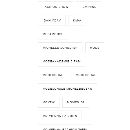
FASHION SHOW
FEMININE
IDAN YOAV
KM/A
METAMORPH
MICHELLE SCHUSTER
MODE
MODEAKADEMIE SITAM
MODESCHAU
MODESCHAU
MODESCHULE MICHELBEUERN
MQVFW
MQVFW.23
MQ VIENNA FASHION
MQ VIENNA FASHION WEEK