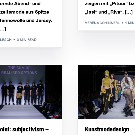
llernde Abend- und
zeigen mit „Pitour“ b
zeitsmode aus Spitze
„Issi“ und „Riva“, […]
erinowolle und Jersey.
VERENA SCHINNERL
1 MIN
[…]
OLESCH
3 MIN READ
point: subjectivism –
Kunstmodedesign