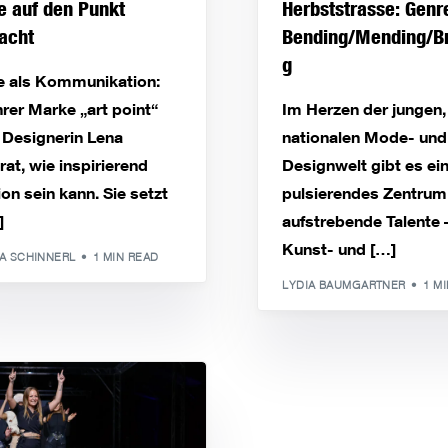
 auf den Punkt
Herbststrasse: Genr
acht
Bending/Mending/B
g
 als Kommunikation:
hrer Marke „art point“
Im Herzen der jungen,
 Designerin Lena
nationalen Mode- und
at, wie inspirierend
Designwelt gibt es ei
on sein kann. Sie setzt
pulsierendes Zentrum 
]
aufstrebende Talente 
Kunst- und […]
A SCHINNERL
1 MIN READ
LYDIA BAUMGARTNER
1 M