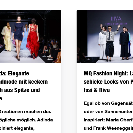
da: Elegante
MQ Fashion Night: L
ndmode mit keckem
schicke Looks von P
h aus Spitze und
Issi & Riva
e
Egal ob von Gegensä
 Kreationen machen das
oder von Sonnenunte
gliche möglich. Adinda
inspiriert: Maria Ober
niert elegante,
und Frank Weeneggsi