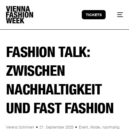
TICKETS
FASHION TALK:
ZWISCHEN
NACHHALTIGKEIT
UND FAST FASHION
Verena Schinnerl
21. September 2025
Event
,
Mode
,
nachhaltig