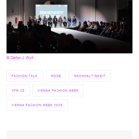
© Stefan J. Wolf
FASHION TALK
MODE
NACHHALTIGKEIT
VFW.25
VIENNA FASHION WEEK
VIENNA FASHION WEEK 2025