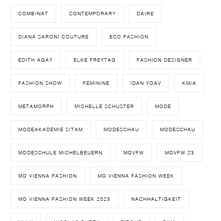
COMBINAT
CONTEMPORARY
DAIRE
DIANA SARONI COUTURE
ECO FASHION
EDITH AGAY
ELKE FREYTAG
FASHION DESIGNER
FASHION SHOW
FEMININE
IDAN YOAV
KM/A
METAMORPH
MICHELLE SCHUSTER
MODE
MODEAKADEMIE SITAM
MODESCHAU
MODESCHAU
MODESCHULE MICHELBEUERN
MQVFW
MQVFW.23
MQ VIENNA FASHION
MQ VIENNA FASHION WEEK
MQ VIENNA FASHION WEEK 2023
NACHHALTIGKEIT