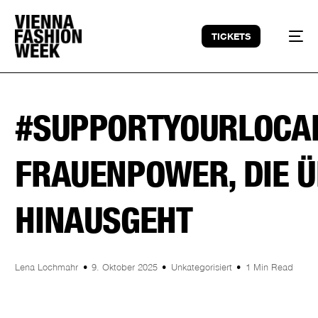
TICKETS
#SUPPORTYOURLOCAL
FRAUENPOWER, DIE 
HINAUSGEHT
Lena Lochmahr
9. Oktober 2025
Unkategorisiert
1 Min Read