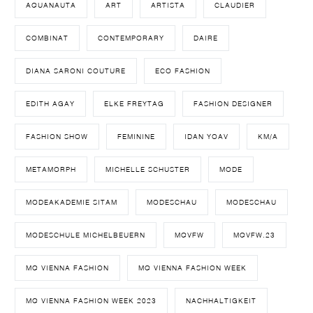
AQUANAUTA
ART
ARTISTA
CLAUDIER
COMBINAT
CONTEMPORARY
DAIRE
DIANA SARONI COUTURE
ECO FASHION
EDITH AGAY
ELKE FREYTAG
FASHION DESIGNER
FASHION SHOW
FEMININE
IDAN YOAV
KM/A
METAMORPH
MICHELLE SCHUSTER
MODE
MODEAKADEMIE SITAM
MODESCHAU
MODESCHAU
MODESCHULE MICHELBEUERN
MQVFW
MQVFW.23
MQ VIENNA FASHION
MQ VIENNA FASHION WEEK
MQ VIENNA FASHION WEEK 2023
NACHHALTIGKEIT