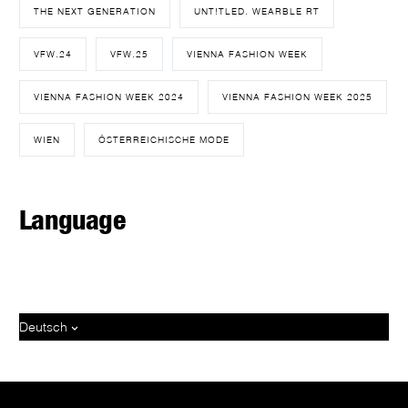
THE NEXT GENERATION
UNT!TLED. WEARBLE RT
VFW.24
VFW.25
VIENNA FASHION WEEK
VIENNA FASHION WEEK 2024
VIENNA FASHION WEEK 2025
WIEN
ÖSTERREICHISCHE MODE
Language
Deutsch