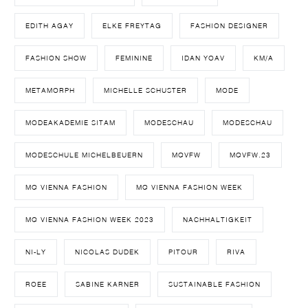
EDITH AGAY
ELKE FREYTAG
FASHION DESIGNER
FASHION SHOW
FEMININE
IDAN YOAV
KM/A
METAMORPH
MICHELLE SCHUSTER
MODE
MODEAKADEMIE SITAM
MODESCHAU
MODESCHAU
MODESCHULE MICHELBEUERN
MQVFW
MQVFW.23
MQ VIENNA FASHION
MQ VIENNA FASHION WEEK
MQ VIENNA FASHION WEEK 2023
NACHHALTIGKEIT
NI-LY
NICOLAS DUDEK
PITOUR
RIVA
ROEE
SABINE KARNER
SUSTAINABLE FASHION